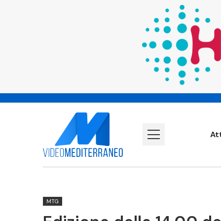
At
MTG