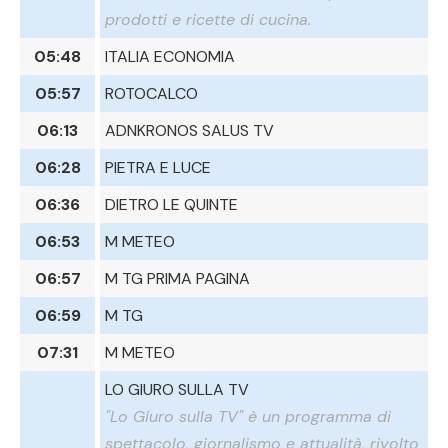
prodotti e ricette di cucina.
05:48
ITALIA ECONOMIA
05:57
ROTOCALCO
06:13
ADNKRONOS SALUS TV
06:28
PIETRA E LUCE
06:36
DIETRO LE QUINTE
06:53
M METEO
06:57
M TG PRIMA PAGINA
06:59
M TG
07:31
M METEO
LO GIURO SULLA TV
"Lo Giuro sulla TV" è un programma di
spettacolo, giornalismo e attualità, rivolto