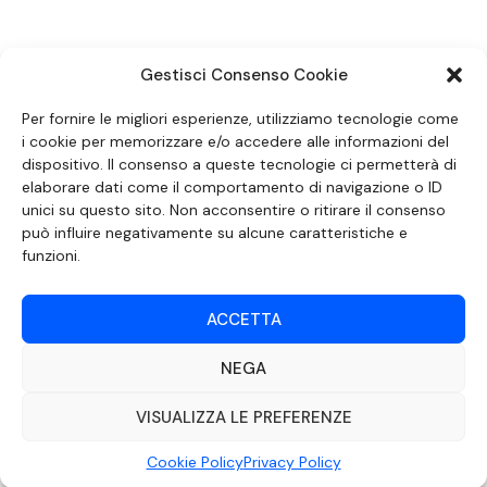
Gestisci Consenso Cookie
SEGUICI SUI SOCIAL
Per fornire le migliori esperienze, utilizziamo tecnologie come
i cookie per memorizzare e/o accedere alle informazioni del
dispositivo. Il consenso a queste tecnologie ci permetterà di
elaborare dati come il comportamento di navigazione o ID
unici su questo sito. Non acconsentire o ritirare il consenso
può influire negativamente su alcune caratteristiche e
funzioni.
ACCETTA
NEGA
DOCUMENTO REDATTO AI SENSI DELL’ART. 6 DEL DECRETO DEL MINISTRO
DELLE COMUNICAZIONI 8 APRILE 2004 RECANTE IL CODICE DI
AUTOREGOLAMENTAZIONE IN MATERIA DI ATTUAZIONE DEL PRINCIPIO DEL
VISUALIZZA LE PREFERENZE
PLURALISMO, DI CUI ALL’ART. 11 QUATER, COMMA 2 DELLA LEGGE 22 FEBBRAIO
2000 N. 28, COME INTRODOTTO DALLA LEGGE 6 NOVEMBRE 2003, N. 313
Cookie Policy
Privacy Policy
©2022 Video Mediterraneo – Realizzato da
Rubidia.
Tutti i diritti riservati |