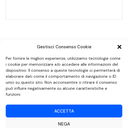
Gestisci Consenso Cookie
SEGUICI SUI SOCIAL
Per fornire le migliori esperienze, utilizziamo tecnologie come
i cookie per memorizzare e/o accedere alle informazioni del
dispositivo. Il consenso a queste tecnologie ci permetterà di
elaborare dati come il comportamento di navigazione o ID
unici su questo sito. Non acconsentire o ritirare il consenso
può influire negativamente su alcune caratteristiche e
funzioni.
ACCETTA
NEGA
DOCUMENTO REDATTO AI SENSI DELL’ART. 6 DEL DECRETO DEL MINISTRO