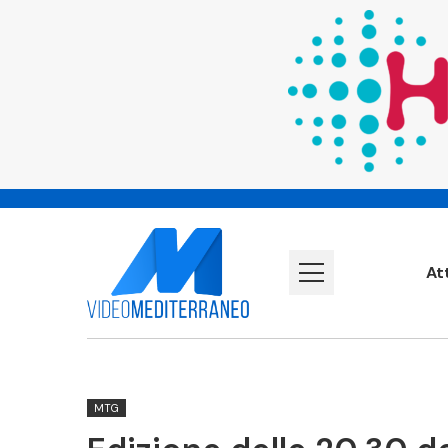
At
MTG