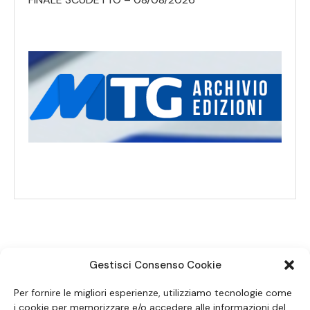
Gestisci Consenso Cookie
SEGUICI SUI SOCIAL
Per fornire le migliori esperienze, utilizziamo tecnologie come
i cookie per memorizzare e/o accedere alle informazioni del