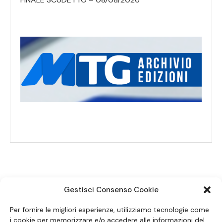
Gestisci Consenso Cookie
SEGUICI SUI SOCIAL
Per fornire le migliori esperienze, utilizziamo tecnologie come
i cookie per memorizzare e/o accedere alle informazioni del