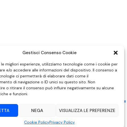
Gestisci Consenso Cookie
e le migliori esperienze, utilizziamo tecnologie come i cookie per
e e/o accedere alle informazioni del dispositivo. Il consenso a
nologie ci permetterà di elaborare dati come il
ento di navigazione o ID unici su questo sito. Non
re o ritirare il consenso può influire negativamente su alcune
tiche e funzioni.
ZIONE IN MATERIA DI ATTUAZIONE DEL PRINCIPIO DEL PLURALISMO, DI CUI
 6 NOVEMBRE 2003, N. 313
ETTA
NEGA
VISUALIZZA LE PREFERENZE
– Modica (RG) | P.Iva 00857190888.
Cookie Policy
Privacy Policy