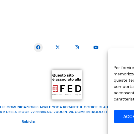
SEGUICI SUI SOCIAL
Per fornir
memorizzar
queste tec
comportam
acconsenti
caratteris
LLE COMUNICAZIONI 8 APRILE 2004 RECANTE IL CODICE DI AUTOREGOLAMENTA
MA 2 DELLA LEGGE 22 FEBBRAIO 2000 N. 28, COME INTRODOTTO DALLA LEGGE
ACC
ealizzato da
Rubidia.
Tutti i diritti riservati | RVM Srl – SS 115 Km 339,500 