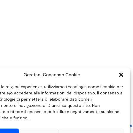
Gestisci Consenso Cookie
e le migliori esperienze, utilizziamo tecnologie come i cookie per
e e/o accedere alle informazioni del dispositivo. Il consenso a
nologie ci permetterà di elaborare dati come il
ento di navigazione o ID unici su questo sito. Non
re o ritirare il consenso può influire negativamente su alcune
tiche e funzioni.
ZIONE IN MATERIA DI ATTUAZIONE DEL PRINCIPIO DEL PLURALISMO, DI CUI
 6 NOVEMBRE 2003, N. 313