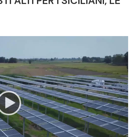
 ALTI PER I SICILIANI, LE
Video
Player