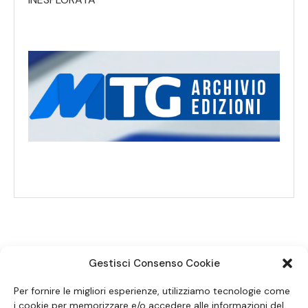
Gestisci Consenso Cookie
SEGUICI SUI SOCIAL
Per fornire le migliori esperienze, utilizziamo tecnologie come
i cookie per memorizzare e/o accedere alle informazioni del