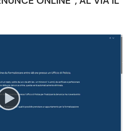
ENUNCE ONLINE”, AL VIA IL
Video
Player