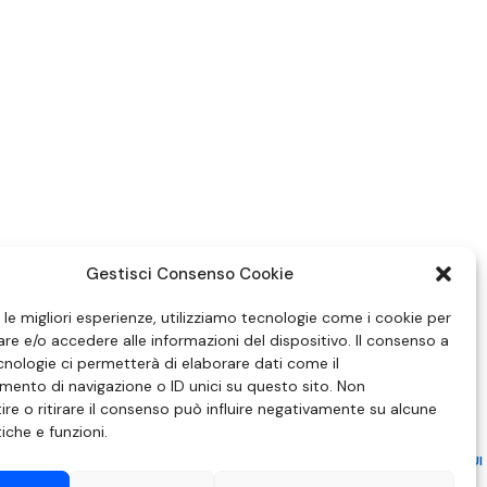
Gestisci Consenso Cookie
e le migliori esperienze, utilizziamo tecnologie come i cookie per
e e/o accedere alle informazioni del dispositivo. Il consenso a
nologie ci permetterà di elaborare dati come il
ento di navigazione o ID unici su questo sito. Non
re o ritirare il consenso può influire negativamente su alcune
tiche e funzioni.
ZIONE IN MATERIA DI ATTUAZIONE DEL PRINCIPIO DEL PLURALISMO, DI CUI
 6 NOVEMBRE 2003, N. 313