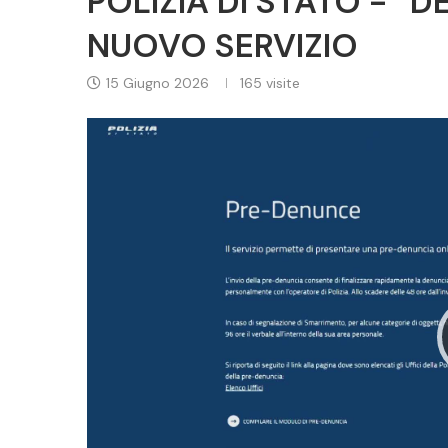
POLIZIA DI STATO - “D
NUOVO SERVIZIO
15 Giugno 2026
165
visite