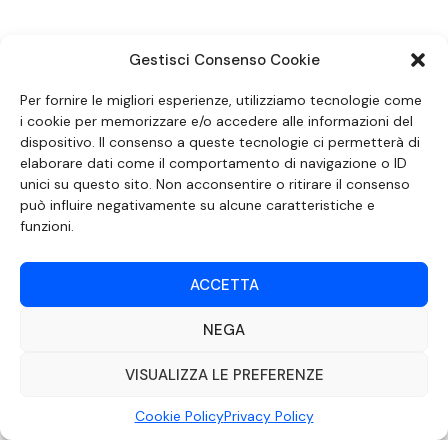
Gestisci Consenso Cookie
SEGUICI SUI SOCIAL
Per fornire le migliori esperienze, utilizziamo tecnologie come
i cookie per memorizzare e/o accedere alle informazioni del
dispositivo. Il consenso a queste tecnologie ci permetterà di
elaborare dati come il comportamento di navigazione o ID
unici su questo sito. Non acconsentire o ritirare il consenso
può influire negativamente su alcune caratteristiche e
funzioni.
ACCETTA
NEGA
DOCUMENTO REDATTO AI SENSI DELL’ART. 6 DEL DECRETO DEL MINISTRO
DELLE COMUNICAZIONI 8 APRILE 2004 RECANTE IL CODICE DI
AUTOREGOLAMENTAZIONE IN MATERIA DI ATTUAZIONE DEL PRINCIPIO DEL
VISUALIZZA LE PREFERENZE
PLURALISMO, DI CUI ALL’ART. 11 QUATER, COMMA 2 DELLA LEGGE 22 FEBBRAIO
2000 N. 28, COME INTRODOTTO DALLA LEGGE 6 NOVEMBRE 2003, N. 313
Cookie Policy
Privacy Policy
©2022 Video Mediterraneo – Realizzato da
Rubidia.
Tutti i diritti riservati |