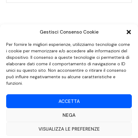
Gestisci Consenso Cookie
SEGUICI SUI SOCIAL
Per fornire le migliori esperienze, utilizziamo tecnologie come
i cookie per memorizzare e/o accedere alle informazioni del
dispositivo. Il consenso a queste tecnologie ci permetterà di
elaborare dati come il comportamento di navigazione o ID
unici su questo sito. Non acconsentire o ritirare il consenso
può influire negativamente su alcune caratteristiche e
funzioni.
ACCETTA
NEGA
DOCUMENTO REDATTO AI SENSI DELL’ART. 6 DEL DECRETO DEL MINISTRO
DELLE COMUNICAZIONI 8 APRILE 2004 RECANTE IL CODICE DI
AUTOREGOLAMENTAZIONE IN MATERIA DI ATTUAZIONE DEL PRINCIPIO DEL
VISUALIZZA LE PREFERENZE
PLURALISMO, DI CUI ALL’ART. 11 QUATER, COMMA 2 DELLA LEGGE 22 FEBBRAIO
2000 N. 28, COME INTRODOTTO DALLA LEGGE 6 NOVEMBRE 2003, N. 313