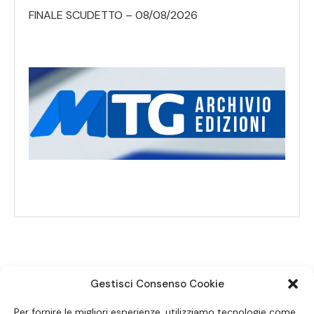
FINALE SCUDETTO – 08/08/2026
Gestisci Consenso Cookie
SEGUICI SUI SOCIAL
Per fornire le migliori esperienze, utilizziamo tecnologie come