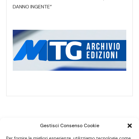
DANNO INGENTE”
Gestisci Consenso Cookie
SEGUICI SUI SOCIAL
Per fornire le migliori esperienze, utilizziamo tecnologie come