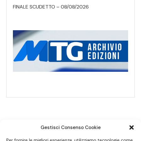
FINALE SCUDETTO – 08/08/2026
Gestisci Consenso Cookie
SEGUICI SUI SOCIAL
Per fornire le migliori esperienze, utilizziamo tecnologie come