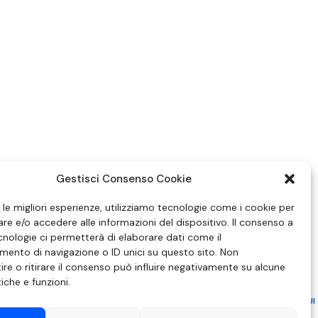
Gestisci Consenso Cookie
e le migliori esperienze, utilizziamo tecnologie come i cookie per
e e/o accedere alle informazioni del dispositivo. Il consenso a
nologie ci permetterà di elaborare dati come il
ento di navigazione o ID unici su questo sito. Non
re o ritirare il consenso può influire negativamente su alcune
tiche e funzioni.
ZIONE IN MATERIA DI ATTUAZIONE DEL PRINCIPIO DEL PLURALISMO, DI CUI
 6 NOVEMBRE 2003, N. 313