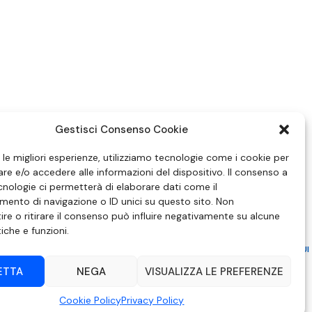
Gestisci Consenso Cookie
e le migliori esperienze, utilizziamo tecnologie come i cookie per
e e/o accedere alle informazioni del dispositivo. Il consenso a
nologie ci permetterà di elaborare dati come il
ento di navigazione o ID unici su questo sito. Non
re o ritirare il consenso può influire negativamente su alcune
tiche e funzioni.
ZIONE IN MATERIA DI ATTUAZIONE DEL PRINCIPIO DEL PLURALISMO, DI CUI
 6 NOVEMBRE 2003, N. 313
ETTA
NEGA
VISUALIZZA LE PREFERENZE
– Modica (RG) | P.Iva 00857190888.
Cookie Policy
Privacy Policy