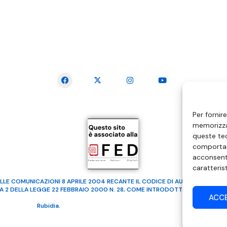
SEGUICI SUI SOCIAL
Per fornir
memorizzar
queste tec
comportam
acconsenti
caratteris
LLE COMUNICAZIONI 8 APRILE 2004 RECANTE IL CODICE DI AUTOREGOLAMENTA
MA 2 DELLA LEGGE 22 FEBBRAIO 2000 N. 28, COME INTRODOTTO DALLA LEGGE
ACC
ealizzato da
Rubidia.
Tutti i diritti riservati | RVM Srl – SS 115 Km 339,500 