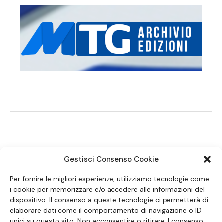
Gestisci Consenso Cookie
SEGUICI SUI SOCIAL
Per fornire le migliori esperienze, utilizziamo tecnologie come
i cookie per memorizzare e/o accedere alle informazioni del
dispositivo. Il consenso a queste tecnologie ci permetterà di
elaborare dati come il comportamento di navigazione o ID
unici su questo sito. Non acconsentire o ritirare il consenso