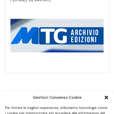
Gestisci Consenso Cookie
SEGUICI SUI SOCIAL
Per fornire le migliori esperienze, utilizziamo tecnologie come
i cookie per memorizzare e/o accedere alle informazioni del