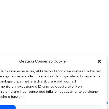
Gestisci Consenso Cookie
e le migliori esperienze, utilizziamo tecnologie come i cookie per
e e/o accedere alle informazioni del dispositivo. Il consenso a
nologie ci permetterà di elaborare dati come il
ento di navigazione o ID unici su questo sito. Non
re o ritirare il consenso può influire negativamente su alcune
tiche e funzioni.
ZIONE IN MATERIA DI ATTUAZIONE DEL PRINCIPIO DEL PLURALISMO, DI CUI
 6 NOVEMBRE 2003, N. 313