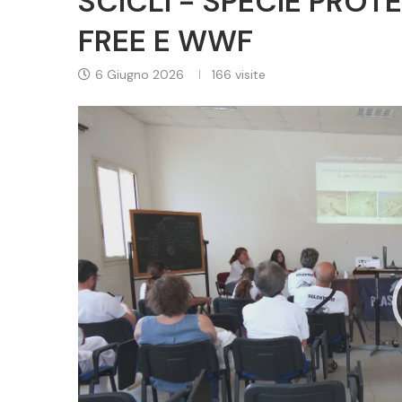
SCICLI - SPECIE PROT
FREE E WWF
6 Giugno 2026
166
visite