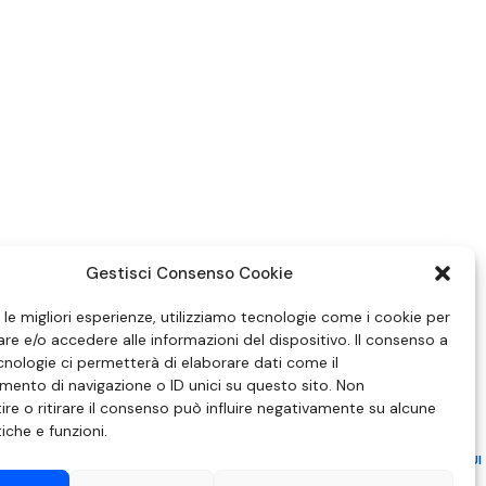
Gestisci Consenso Cookie
e le migliori esperienze, utilizziamo tecnologie come i cookie per
e e/o accedere alle informazioni del dispositivo. Il consenso a
nologie ci permetterà di elaborare dati come il
ento di navigazione o ID unici su questo sito. Non
re o ritirare il consenso può influire negativamente su alcune
tiche e funzioni.
ZIONE IN MATERIA DI ATTUAZIONE DEL PRINCIPIO DEL PLURALISMO, DI CUI
 6 NOVEMBRE 2003, N. 313