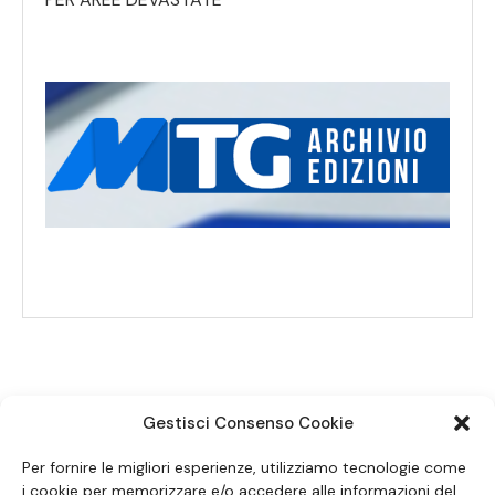
Gestisci Consenso Cookie
SEGUICI SUI SOCIAL
Per fornire le migliori esperienze, utilizziamo tecnologie come
i cookie per memorizzare e/o accedere alle informazioni del