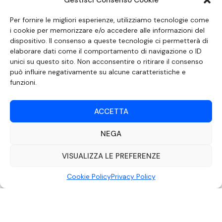
Gestisci Consenso Cookie
SEGUICI SUI SOCIAL
Per fornire le migliori esperienze, utilizziamo tecnologie come
i cookie per memorizzare e/o accedere alle informazioni del
dispositivo. Il consenso a queste tecnologie ci permetterà di
elaborare dati come il comportamento di navigazione o ID
unici su questo sito. Non acconsentire o ritirare il consenso
può influire negativamente su alcune caratteristiche e
funzioni.
ACCETTA
NEGA
DOCUMENTO REDATTO AI SENSI DELL’ART. 6 DEL DECRETO DEL MINISTRO
DELLE COMUNICAZIONI 8 APRILE 2004 RECANTE IL CODICE DI
AUTOREGOLAMENTAZIONE IN MATERIA DI ATTUAZIONE DEL PRINCIPIO DEL
VISUALIZZA LE PREFERENZE
PLURALISMO, DI CUI ALL’ART. 11 QUATER, COMMA 2 DELLA LEGGE 22 FEBBRAIO
2000 N. 28, COME INTRODOTTO DALLA LEGGE 6 NOVEMBRE 2003, N. 313
Cookie Policy
Privacy Policy
©2022 Video Mediterraneo – Realizzato da
Rubidia.
Tutti i diritti riservati |
RVM Srl – SS 115 Km 339,500 – Modica (RG) | P.Iva 00857190888.