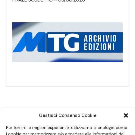
Gestisci Consenso Cookie
SEGUICI SUI SOCIAL
Per fornire le migliori esperienze, utilizziamo tecnologie come
i cookie per memorizzare e/o accedere alle informazioni del