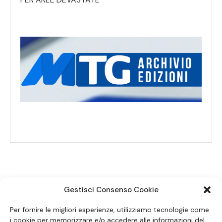
Gestisci Consenso Cookie
SEGUICI SUI SOCIAL
Per fornire le migliori esperienze, utilizziamo tecnologie come
i cookie per memorizzare e/o accedere alle informazioni del