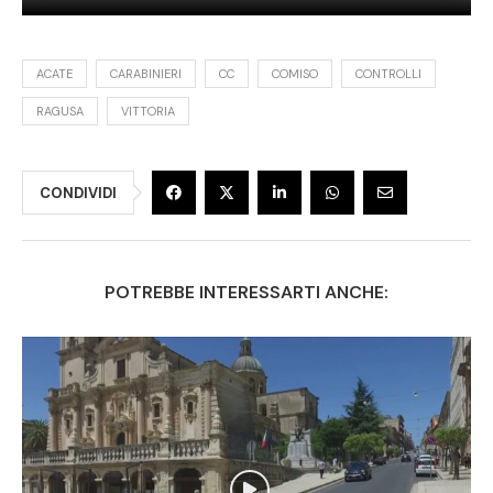
ACATE
CARABINIERI
CC
COMISO
CONTROLLI
RAGUSA
VITTORIA
CONDIVIDI
POTREBBE INTERESSARTI ANCHE: