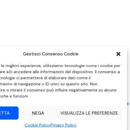
Gestisci Consenso Cookie
e le migliori esperienze, utilizziamo tecnologie come i cookie per
e e/o accedere alle informazioni del dispositivo. Il consenso a
nologie ci permetterà di elaborare dati come il
ento di navigazione o ID unici su questo sito. Non
re o ritirare il consenso può influire negativamente su alcune
tiche e funzioni.
ZIONE IN MATERIA DI ATTUAZIONE DEL PRINCIPIO DEL PLURALISMO, DI CUI
 6 NOVEMBRE 2003, N. 313
ETTA
NEGA
VISUALIZZA LE PREFERENZE
– Modica (RG) | P.Iva 00857190888.
Cookie Policy
Privacy Policy