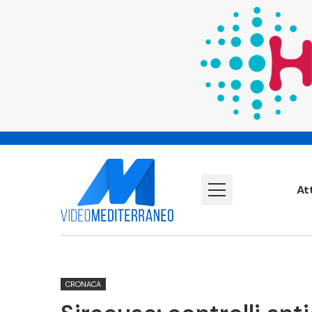
At
CRONACA