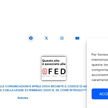
SEGUICI SUI SOCIAL
Per fornir
memorizzar
queste tec
comportam
acconsenti
caratteris
LLE COMUNICAZIONI 8 APRILE 2004 RECANTE IL CODICE DI AUTOREGOLAMENTA
MA 2 DELLA LEGGE 22 FEBBRAIO 2000 N. 28, COME INTRODOTTO DALLA LEGGE
ACC
ealizzato da
Rubidia.
Tutti i diritti riservati | RVM Srl – SS 115 Km 339,500 