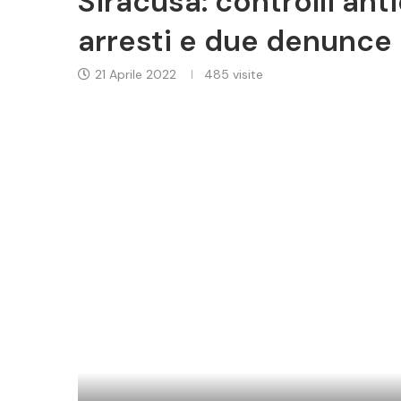
Siracusa: controlli anti
arresti e due denunce
21 Aprile 2022
485
visite