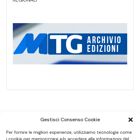
Gestisci Consenso Cookie
SEGUICI SUI SOCIAL
Per fornire le migliori esperienze, utilizziamo tecnologie come
i cookie per memorizzare e/o accedere alle informazioni del