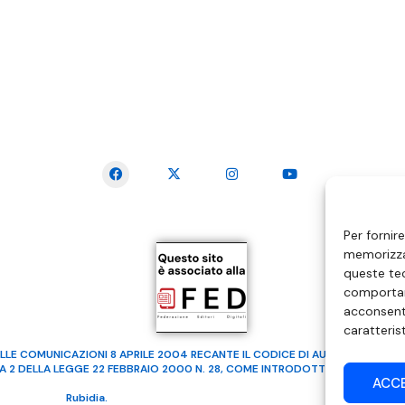
SEGUICI SUI SOCIAL
Per fornir
memorizzar
queste tec
comportam
acconsenti
caratteris
LLE COMUNICAZIONI 8 APRILE 2004 RECANTE IL CODICE DI AUTOREGOLAMENTA
MA 2 DELLA LEGGE 22 FEBBRAIO 2000 N. 28, COME INTRODOTTO DALLA LEGGE
ACC
ealizzato da
Rubidia.
Tutti i diritti riservati | RVM Srl – SS 115 Km 339,500 