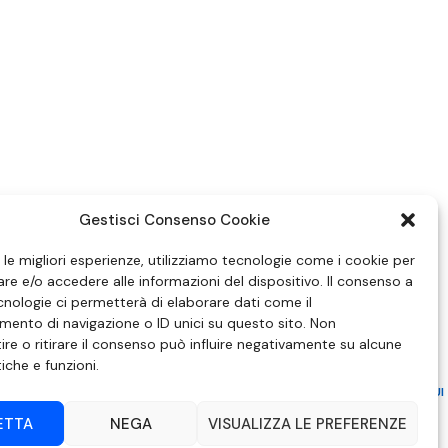
Gestisci Consenso Cookie
e le migliori esperienze, utilizziamo tecnologie come i cookie per
e e/o accedere alle informazioni del dispositivo. Il consenso a
nologie ci permetterà di elaborare dati come il
ento di navigazione o ID unici su questo sito. Non
re o ritirare il consenso può influire negativamente su alcune
tiche e funzioni.
ZIONE IN MATERIA DI ATTUAZIONE DEL PRINCIPIO DEL PLURALISMO, DI CUI
 6 NOVEMBRE 2003, N. 313
ETTA
NEGA
VISUALIZZA LE PREFERENZE
– Modica (RG) | P.Iva 00857190888.