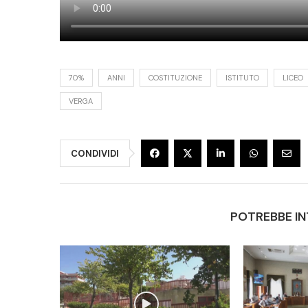
70%
ANNI
COSTITUZIONE
ISTITUTO
LICEO
VERGA
CONDIVIDI
POTREBBE IN