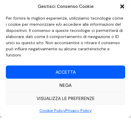
Gestisci Consenso Cookie
SEGUICI SUI SOCIAL
Per fornire le migliori esperienze, utilizziamo tecnologie come
i cookie per memorizzare e/o accedere alle informazioni del
dispositivo. Il consenso a queste tecnologie ci permetterà di
elaborare dati come il comportamento di navigazione o ID
unici su questo sito. Non acconsentire o ritirare il consenso
può influire negativamente su alcune caratteristiche e
funzioni.
ACCETTA
NEGA
DOCUMENTO REDATTO AI SENSI DELL’ART. 6 DEL DECRETO DEL MINISTRO
DELLE COMUNICAZIONI 8 APRILE 2004 RECANTE IL CODICE DI
AUTOREGOLAMENTAZIONE IN MATERIA DI ATTUAZIONE DEL PRINCIPIO DEL
VISUALIZZA LE PREFERENZE
PLURALISMO, DI CUI ALL’ART. 11 QUATER, COMMA 2 DELLA LEGGE 22 FEBBRAIO
2000 N. 28, COME INTRODOTTO DALLA LEGGE 6 NOVEMBRE 2003, N. 313
Cookie Policy
Privacy Policy
©2022 Video Mediterraneo – Realizzato da
Rubidia.
Tutti i diritti riservati |
RVM Srl – SS 115 Km 339,500 – Modica (RG) | P.Iva 00857190888.