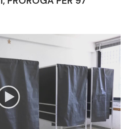
NI, PROROGA PER 97
Video
Player