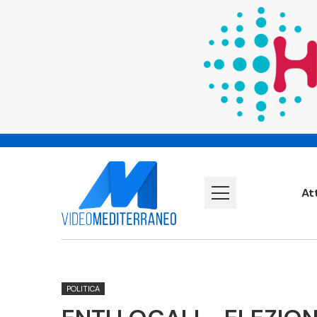
At
POLITICA