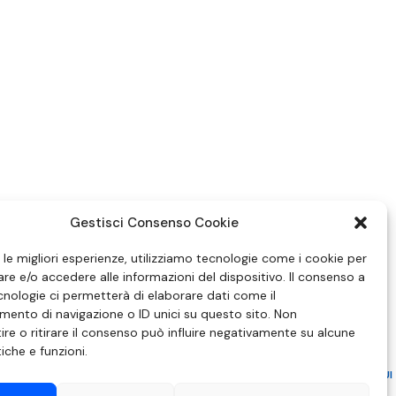
Gestisci Consenso Cookie
e le migliori esperienze, utilizziamo tecnologie come i cookie per
e e/o accedere alle informazioni del dispositivo. Il consenso a
nologie ci permetterà di elaborare dati come il
ento di navigazione o ID unici su questo sito. Non
re o ritirare il consenso può influire negativamente su alcune
tiche e funzioni.
ZIONE IN MATERIA DI ATTUAZIONE DEL PRINCIPIO DEL PLURALISMO, DI CUI
 6 NOVEMBRE 2003, N. 313