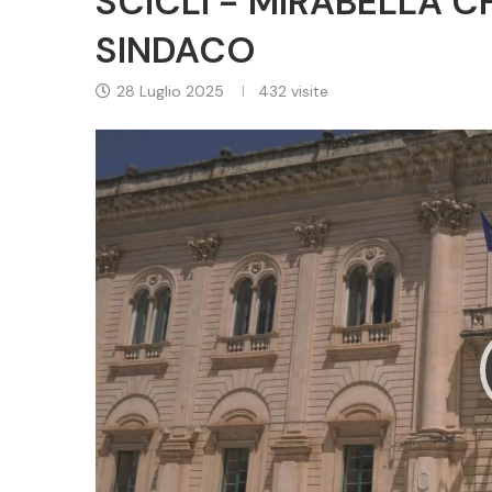
SCICLI - MIRABELLA C
SINDACO
28 Luglio 2025
432
visite