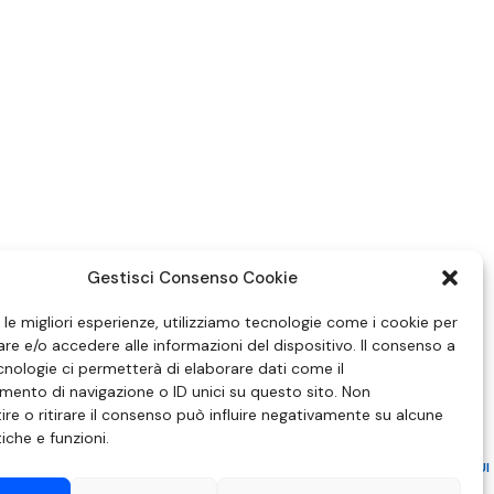
Gestisci Consenso Cookie
e le migliori esperienze, utilizziamo tecnologie come i cookie per
e e/o accedere alle informazioni del dispositivo. Il consenso a
nologie ci permetterà di elaborare dati come il
ento di navigazione o ID unici su questo sito. Non
re o ritirare il consenso può influire negativamente su alcune
tiche e funzioni.
ZIONE IN MATERIA DI ATTUAZIONE DEL PRINCIPIO DEL PLURALISMO, DI CUI
 6 NOVEMBRE 2003, N. 313