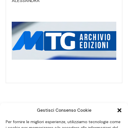
ALESSANDRA
Gestisci Consenso Cookie
SEGUICI SUI SOCIAL
Per fornire le migliori esperienze, utilizziamo tecnologie come
i cookie per memorizzare e/o accedere alle informazioni del