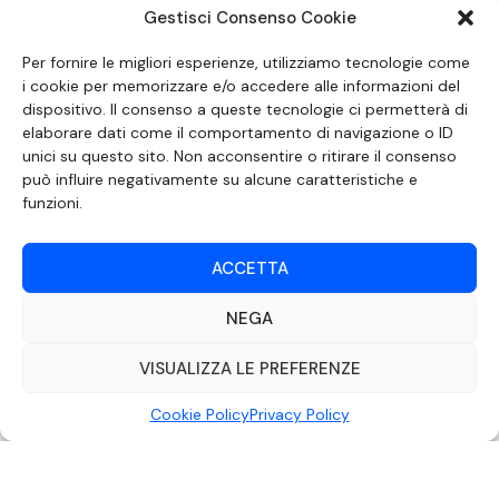
Gestisci Consenso Cookie
SEGUICI SUI SOCIAL
Per fornire le migliori esperienze, utilizziamo tecnologie come
i cookie per memorizzare e/o accedere alle informazioni del
dispositivo. Il consenso a queste tecnologie ci permetterà di
elaborare dati come il comportamento di navigazione o ID
unici su questo sito. Non acconsentire o ritirare il consenso
può influire negativamente su alcune caratteristiche e
funzioni.
ACCETTA
NEGA
DOCUMENTO REDATTO AI SENSI DELL’ART. 6 DEL DECRETO DEL MINISTRO
DELLE COMUNICAZIONI 8 APRILE 2004 RECANTE IL CODICE DI
AUTOREGOLAMENTAZIONE IN MATERIA DI ATTUAZIONE DEL PRINCIPIO DEL
VISUALIZZA LE PREFERENZE
PLURALISMO, DI CUI ALL’ART. 11 QUATER, COMMA 2 DELLA LEGGE 22 FEBBRAIO
2000 N. 28, COME INTRODOTTO DALLA LEGGE 6 NOVEMBRE 2003, N. 313
Cookie Policy
Privacy Policy
©2022 Video Mediterraneo – Realizzato da
Rubidia.
Tutti i diritti riservati |
RVM Srl – SS 115 Km 339,500 – Modica (RG) | P.Iva 00857190888.