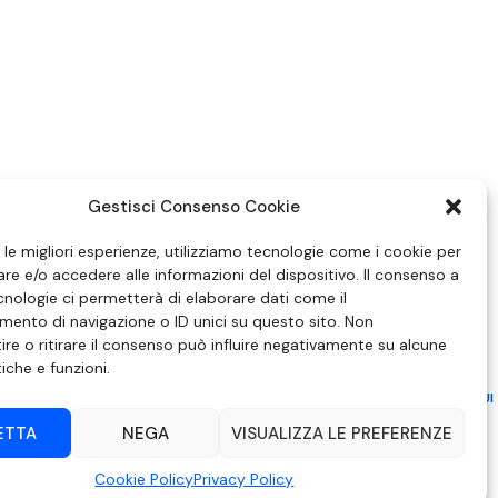
Gestisci Consenso Cookie
e le migliori esperienze, utilizziamo tecnologie come i cookie per
e e/o accedere alle informazioni del dispositivo. Il consenso a
nologie ci permetterà di elaborare dati come il
ento di navigazione o ID unici su questo sito. Non
re o ritirare il consenso può influire negativamente su alcune
tiche e funzioni.
ZIONE IN MATERIA DI ATTUAZIONE DEL PRINCIPIO DEL PLURALISMO, DI CUI
 6 NOVEMBRE 2003, N. 313
ETTA
NEGA
VISUALIZZA LE PREFERENZE
– Modica (RG) | P.Iva 00857190888.
Cookie Policy
Privacy Policy