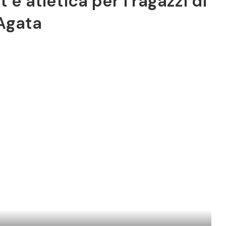
 e atletica per i ragazzi di
.Agata