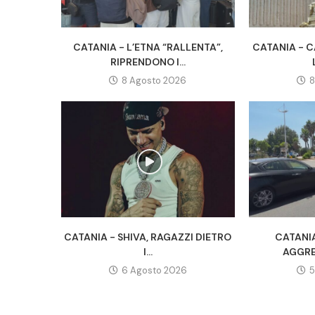
CATANIA - L’ETNA “RALLENTA”,
CATANIA - C
RIPRENDONO I...
8 Agosto 2026
8
CATANIA - SHIVA, RAGAZZI DIETRO
CATANIA
I...
AGGRE
6 Agosto 2026
5