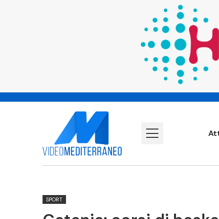
At
SPORT