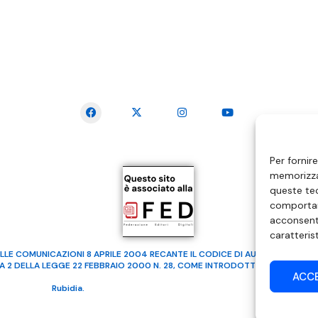
SEGUICI SUI SOCIAL
Per fornir
memorizzar
queste tec
comportam
acconsenti
caratteris
LLE COMUNICAZIONI 8 APRILE 2004 RECANTE IL CODICE DI AUTOREGOLAMENTA
MA 2 DELLA LEGGE 22 FEBBRAIO 2000 N. 28, COME INTRODOTTO DALLA LEGGE
ACC
ealizzato da
Rubidia.
Tutti i diritti riservati | RVM Srl – SS 115 Km 339,500 