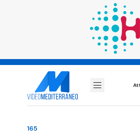
At
165