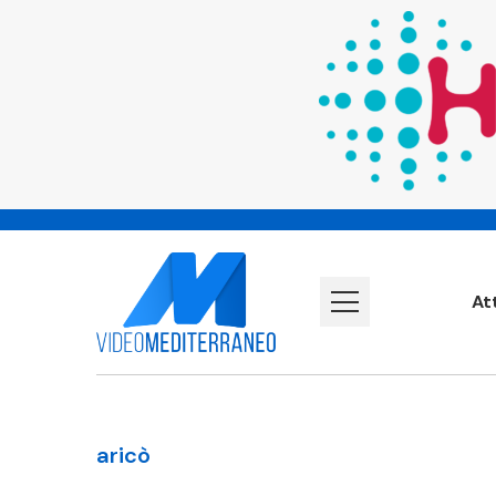
At
aricò