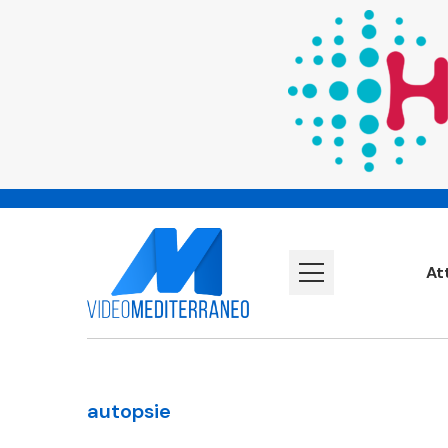
At
autopsie