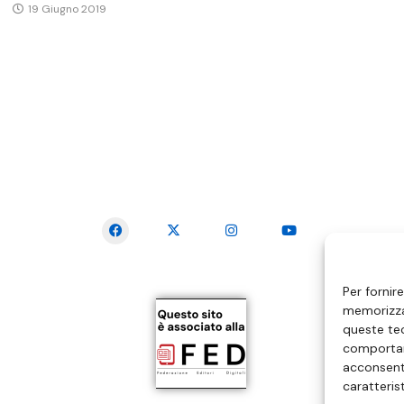
19 Giugno 2019
SEGUICI SUI SOCIAL
Per fornir
memorizzar
queste tec
comportam
acconsenti
caratteris