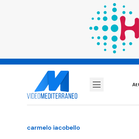
At
carmelo iacobello