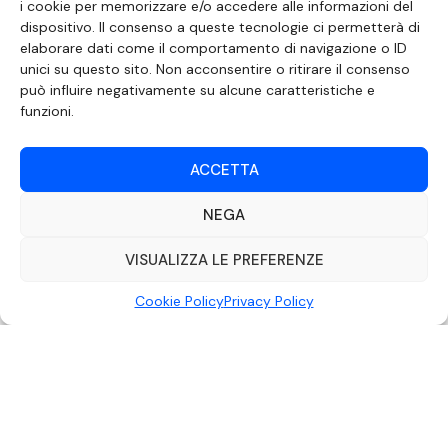
i cookie per memorizzare e/o accedere alle informazioni del
dispositivo. Il consenso a queste tecnologie ci permetterà di
elaborare dati come il comportamento di navigazione o ID
SEGUICI SUI SOCIAL
unici su questo sito. Non acconsentire o ritirare il consenso
può influire negativamente su alcune caratteristiche e
funzioni.
ACCETTA
NEGA
VISUALIZZA LE PREFERENZE
Cookie Policy
Privacy Policy
DOCUMENTO REDATTO AI SENSI DELL’ART. 6 DEL DECRETO DEL MINISTRO
DELLE COMUNICAZIONI 8 APRILE 2004 RECANTE IL CODICE DI
AUTOREGOLAMENTAZIONE IN MATERIA DI ATTUAZIONE DEL PRINCIPIO DEL
PLURALISMO, DI CUI ALL’ART. 11 QUATER, COMMA 2 DELLA LEGGE 22 FEBBRAIO
2000 N. 28, COME INTRODOTTO DALLA LEGGE 6 NOVEMBRE 2003, N. 313
©2022 Video Mediterraneo – Realizzato da
Rubidia.
Tutti i diritti riservati |
RVM Srl – SS 115 Km 339,500 – Modica (RG) | P.Iva 00857190888.