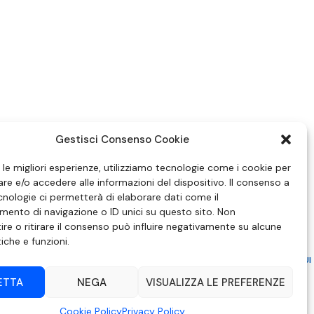
Gestisci Consenso Cookie
e le migliori esperienze, utilizziamo tecnologie come i cookie per
e e/o accedere alle informazioni del dispositivo. Il consenso a
nologie ci permetterà di elaborare dati come il
ento di navigazione o ID unici su questo sito. Non
re o ritirare il consenso può influire negativamente su alcune
tiche e funzioni.
ZIONE IN MATERIA DI ATTUAZIONE DEL PRINCIPIO DEL PLURALISMO, DI CUI
 6 NOVEMBRE 2003, N. 313
ETTA
NEGA
VISUALIZZA LE PREFERENZE
– Modica (RG) | P.Iva 00857190888.
Cookie Policy
Privacy Policy