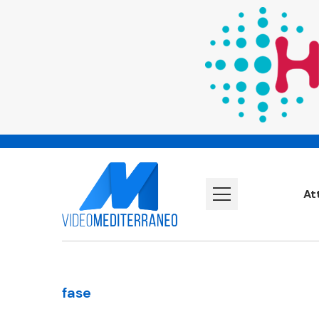
At
fase