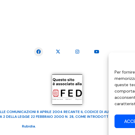
SEGUICI SUI SOCIAL
Per fornir
memorizzar
queste tec
comportam
acconsenti
caratteris
LLE COMUNICAZIONI 8 APRILE 2004 RECANTE IL CODICE DI AUTOREGOLAMENTA
MA 2 DELLA LEGGE 22 FEBBRAIO 2000 N. 28, COME INTRODOTTO DALLA LEGGE
ACC
ealizzato da
Rubidia.
Tutti i diritti riservati | RVM Srl – SS 115 Km 339,500 