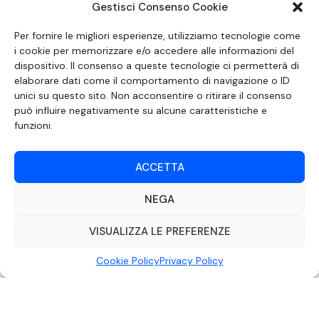
Gestisci Consenso Cookie
SEGUICI SUI SOCIAL
Per fornire le migliori esperienze, utilizziamo tecnologie come
i cookie per memorizzare e/o accedere alle informazioni del
dispositivo. Il consenso a queste tecnologie ci permetterà di
elaborare dati come il comportamento di navigazione o ID
unici su questo sito. Non acconsentire o ritirare il consenso
può influire negativamente su alcune caratteristiche e
funzioni.
ACCETTA
NEGA
DOCUMENTO REDATTO AI SENSI DELL’ART. 6 DEL DECRETO DEL MINISTRO
DELLE COMUNICAZIONI 8 APRILE 2004 RECANTE IL CODICE DI
AUTOREGOLAMENTAZIONE IN MATERIA DI ATTUAZIONE DEL PRINCIPIO DEL
VISUALIZZA LE PREFERENZE
PLURALISMO, DI CUI ALL’ART. 11 QUATER, COMMA 2 DELLA LEGGE 22 FEBBRAIO
2000 N. 28, COME INTRODOTTO DALLA LEGGE 6 NOVEMBRE 2003, N. 313
Cookie Policy
Privacy Policy
©2022 Video Mediterraneo – Realizzato da
Rubidia.
Tutti i diritti riservati |
RVM Srl – SS 115 Km 339,500 – Modica (RG) | P.Iva 00857190888.