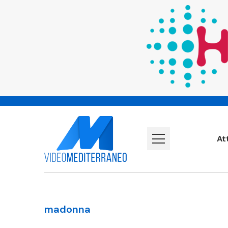
At
madonna