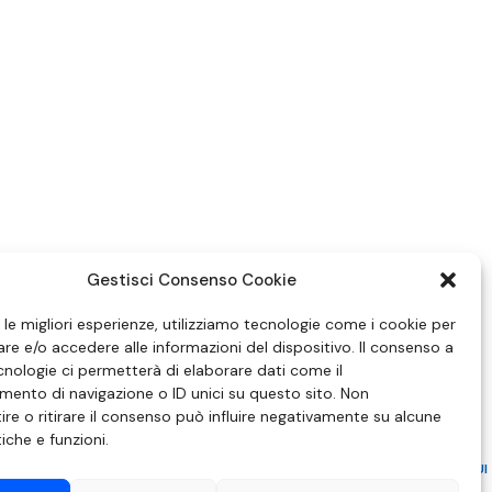
Gestisci Consenso Cookie
e le migliori esperienze, utilizziamo tecnologie come i cookie per
e e/o accedere alle informazioni del dispositivo. Il consenso a
nologie ci permetterà di elaborare dati come il
ento di navigazione o ID unici su questo sito. Non
re o ritirare il consenso può influire negativamente su alcune
tiche e funzioni.
ZIONE IN MATERIA DI ATTUAZIONE DEL PRINCIPIO DEL PLURALISMO, DI CUI
 6 NOVEMBRE 2003, N. 313