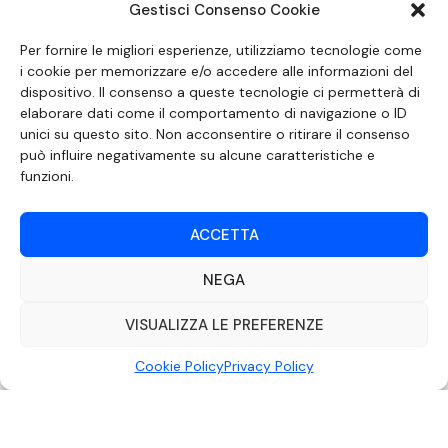
Gestisci Consenso Cookie
SEGUICI SUI SOCIAL
Per fornire le migliori esperienze, utilizziamo tecnologie come
i cookie per memorizzare e/o accedere alle informazioni del
dispositivo. Il consenso a queste tecnologie ci permetterà di
elaborare dati come il comportamento di navigazione o ID
unici su questo sito. Non acconsentire o ritirare il consenso
può influire negativamente su alcune caratteristiche e
funzioni.
ACCETTA
NEGA
DOCUMENTO REDATTO AI SENSI DELL’ART. 6 DEL DECRETO DEL MINISTRO
DELLE COMUNICAZIONI 8 APRILE 2004 RECANTE IL CODICE DI
AUTOREGOLAMENTAZIONE IN MATERIA DI ATTUAZIONE DEL PRINCIPIO DEL
VISUALIZZA LE PREFERENZE
PLURALISMO, DI CUI ALL’ART. 11 QUATER, COMMA 2 DELLA LEGGE 22 FEBBRAIO
2000 N. 28, COME INTRODOTTO DALLA LEGGE 6 NOVEMBRE 2003, N. 313
Cookie Policy
Privacy Policy
©2022 Video Mediterraneo – Realizzato da
Rubidia.
Tutti i diritti riservati |
RVM Srl – SS 115 Km 339,500 – Modica (RG) | P.Iva 00857190888.