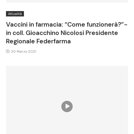
Attualità
Vaccini in farmacia: “Come funzionerà?”-
in coll. Gioacchino Nicolosi Presidente
Regionale Federfarma
30 Marzo 2021