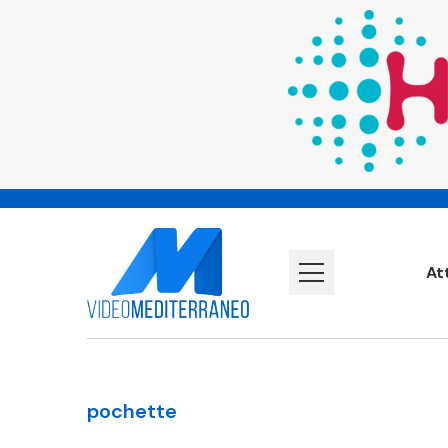
At
pochette