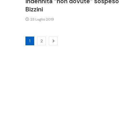
indennità “non dovute” sospeso
Bizzini
23 Luglio 2019
1
2