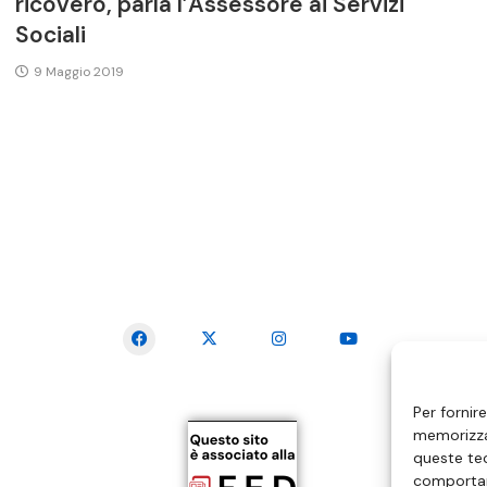
ricovero, parla l’Assessore ai Servizi
Sociali
9 Maggio 2019
SEGUICI SUI SOCIAL
Per fornir
memorizzar
queste tec
comportam