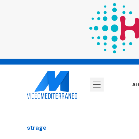
At
strage