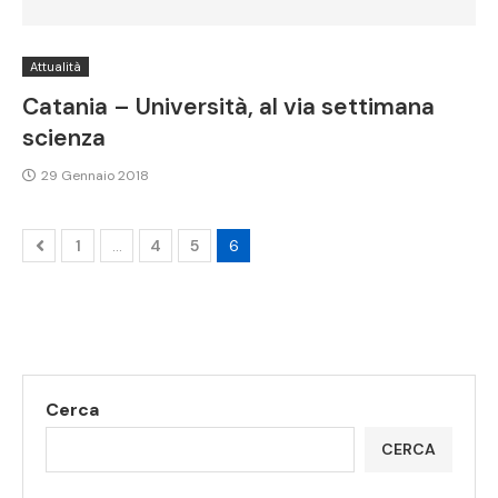
Attualità
Catania – Università, al via settimana
scienza
29 Gennaio 2018
1
…
4
5
6
Cerca
CERCA